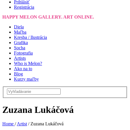
Prihlásiť
Registrácia
HAPPY MELON GALLERY. ART ONLINE.
Diela
Maľba
Kresba / Ilustrácia
Grafika
Socha
Fotografia
Artists
Who is Melon?
Ako na to
Blog
Kurzy maľby
Zuzana Lukáčová
Home
/
Artist
/
Zuzana Lukáčová