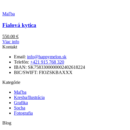
Maľba
Fialová kytica
550.00
€
Viac info
Kontakt
Email:
info@happymelon.sk
Telefón:
+421 915 768 320
IBAN: SK7583300000002402618224
BIC/SWIFT: FIOZSKBAXXX
Kategórie
Maľba
Kresba/Ilustrácia
Grafika
Socha
Fotografia
Blog