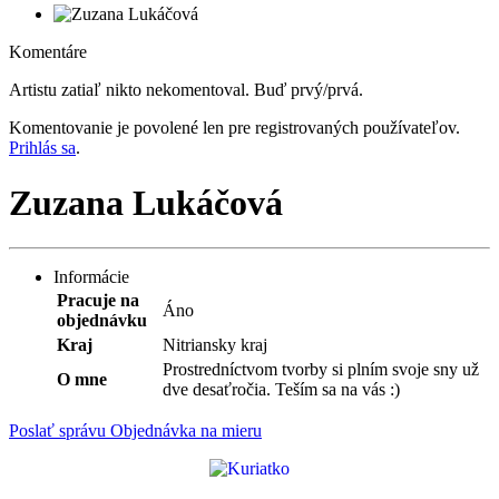
Komentáre
Artistu zatiaľ nikto nekomentoval. Buď prvý/prvá.
Komentovanie je povolené len pre registrovaných používateľov.
Prihlás sa
.
Zuzana Lukáčová
Informácie
Pracuje na
Áno
objednávku
Kraj
Nitriansky kraj
Prostredníctvom tvorby si plním svoje sny už
O mne
dve desaťročia. Teším sa na vás :)
Poslať správu
Objednávka na mieru