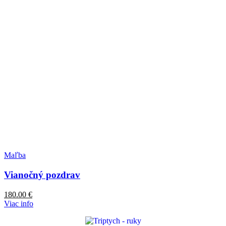
Maľba
Vianočný pozdrav
180.00
€
Viac info