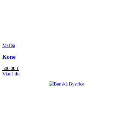
Maľba
Kone
500.00
€
Viac info