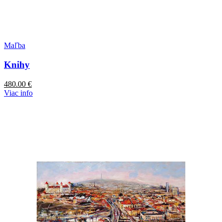
Maľba
Knihy
480.00
€
Viac info