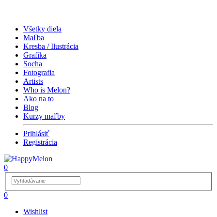
Všetky diela
Maľba
Kresba / Ilustrácia
Grafika
Socha
Fotografia
Artists
Who is Melon?
Ako na to
Blog
Kurzy maľby
Prihlásiť
Registrácia
0
0
Wishlist