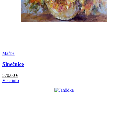
Maľba
Slnečnice
570.00
€
Viac info