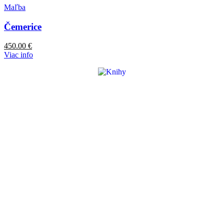
Maľba
Čemerice
450.00
€
Viac info