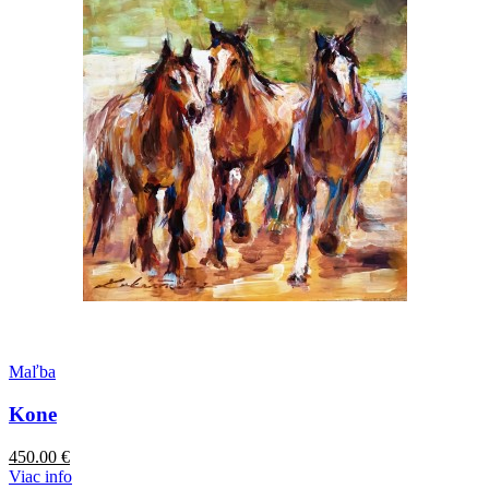
Maľba
Kone
450.00
€
Viac info