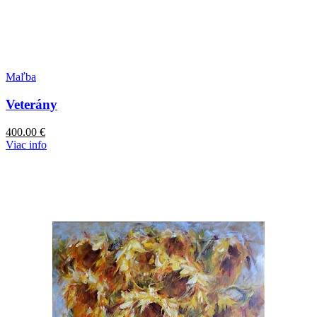
Maľba
Veterány
400.00
€
Viac info