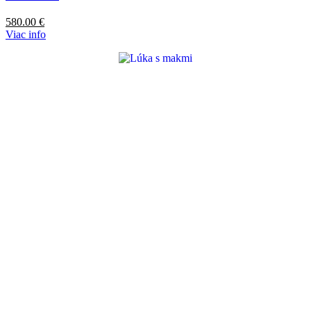
580.00
€
Viac info