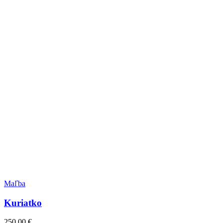
Maľba
Kuriatko
250.00
€