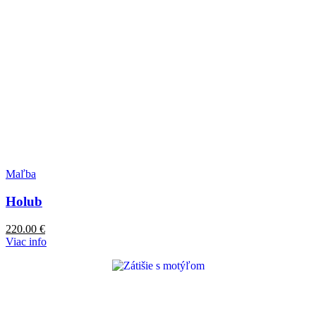
Maľba
Holub
220.00
€
Viac info