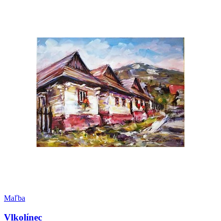
Maľba
Vlkolínec