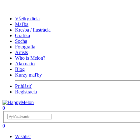
Všetky diela
Maľba
Kresba / Ilustrácia
Grafika
Socha
Fotografia
Artists
Who is Melon?
Ako na to
Blog
Kurzy maľby
Prihlásiť
Registrácia
0
0
Wishlist