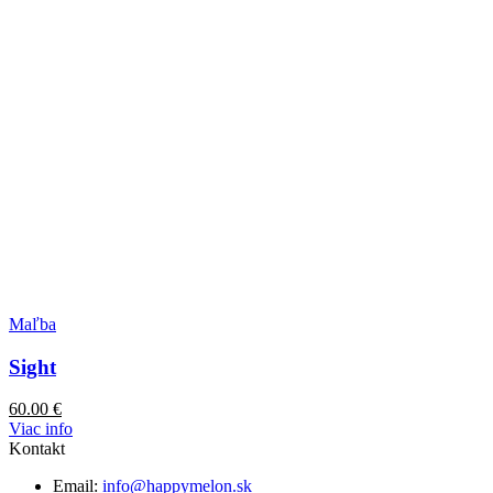
Maľba
Sight
60.00
€
Viac info
Kontakt
Email:
info@happymelon.sk