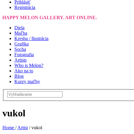
Prihlásiť
Registrácia
HAPPY MELON GALLERY. ART ONLINE.
Diela
Maľba
Kresba / Ilustrácia
Grafika
Socha
Fotografia
Artists
Who is Melon?
Ako na to
Blog
Kurzy maľby
vukol
Home
/
Artist
/
vukol