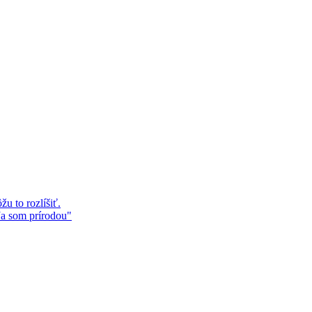
u to rozlíšiť.
Ja som prírodou"