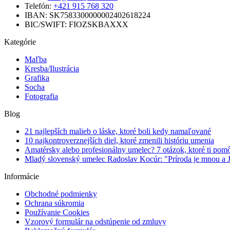
Telefón:
+421 915 768 320
IBAN: SK7583300000002402618224
BIC/SWIFT: FIOZSKBAXXX
Kategórie
Maľba
Kresba/Ilustrácia
Grafika
Socha
Fotografia
Blog
21 najlepších malieb o láske, ktoré boli kedy namaľované
10 najkontroverznejších diel, ktoré zmenili históriu umenia
Amatérsky alebo profesionálny umelec? 7 otázok, ktoré ti pomôž
Mladý slovenský umelec Radoslav Kocúr: "Príroda je mnou a 
Informácie
Obchodné podmienky
Ochrana súkromia
Používanie Cookies
Vzorový formulár na odstúpenie od zmluvy