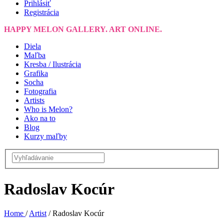
Prihlásiť
Registrácia
HAPPY MELON GALLERY. ART ONLINE.
Diela
Maľba
Kresba / Ilustrácia
Grafika
Socha
Fotografia
Artists
Who is Melon?
Ako na to
Blog
Kurzy maľby
Radoslav Kocúr
Home
/
Artist
/
Radoslav Kocúr