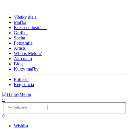
Všetky diela
Maľba
Kresba / Ilustrácia
Grafika
Socha
Fotografia
Artists
Who is Melon?
Ako na to
Blog
Kurzy maľby
Prihlásiť
Registrácia
0
0
Wishlist