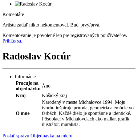
Komentáre
Artistu zatiaľ nikto nekomentoval. Buď prvý/prvá.
Komentovanie je povolené len pre registrovaných používateľov.
Prihlás sa
.
Radoslav Kocúr
Informácie
Pracuje na
Áno
objednávku
Kraj
Košický kraj
Narodený v meste Michalovce 1994. Moju
tvorbu inšpiruje príroda, geometria a emócie vo
O mne
farbách. Každé dielo je spontánne a identické.
Pôsobiaci v Michalovciach ako maliar, grafik,
ilustrátor, muralista.
Poslať správu
Objednávka na mieru