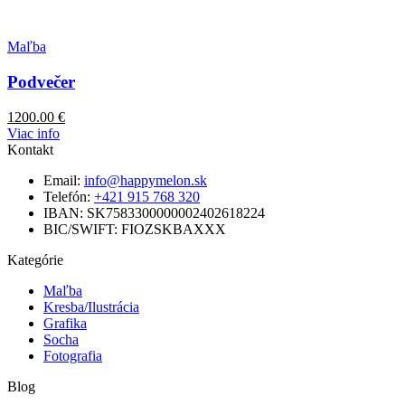
Maľba
Podvečer
1200.00
€
Viac info
Kontakt
Email:
info@happymelon.sk
Telefón:
+421 915 768 320
IBAN: SK7583300000002402618224
BIC/SWIFT: FIOZSKBAXXX
Kategórie
Maľba
Kresba/Ilustrácia
Grafika
Socha
Fotografia
Blog