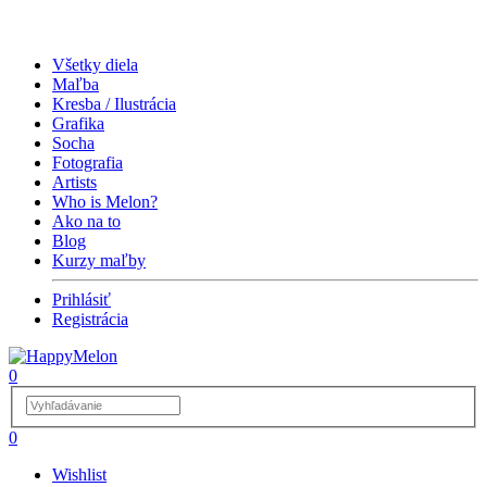
Všetky diela
Maľba
Kresba / Ilustrácia
Grafika
Socha
Fotografia
Artists
Who is Melon?
Ako na to
Blog
Kurzy maľby
Prihlásiť
Registrácia
0
0
Wishlist