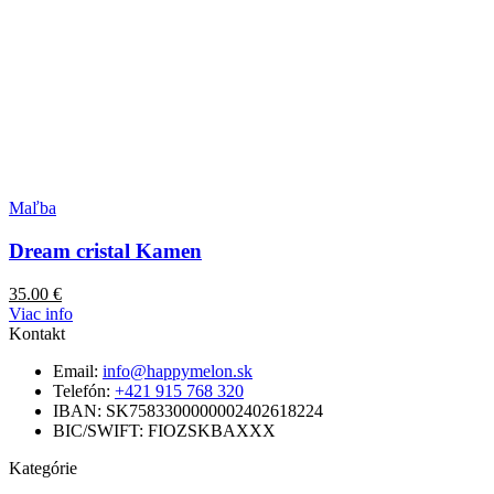
Maľba
Dream cristal Kamen
35.00
€
Viac info
Kontakt
Email:
info@happymelon.sk
Telefón:
+421 915 768 320
IBAN: SK7583300000002402618224
BIC/SWIFT: FIOZSKBAXXX
Kategórie