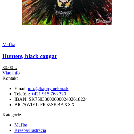
Maľba
Hunters, black cougar
30.00
€
Viac info
Kontakt
Email:
info@happymelon.sk
Telefón:
+421 915 768 320
IBAN: SK7583300000002402618224
BIC/SWIFT: FIOZSKBAXXX
Kategórie
Maľba
Kresba/Ilustrácia