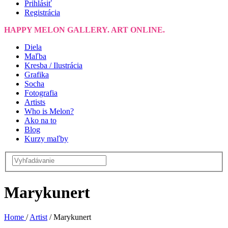
Prihlásiť
Registrácia
HAPPY MELON GALLERY. ART ONLINE.
Diela
Maľba
Kresba / Ilustrácia
Grafika
Socha
Fotografia
Artists
Who is Melon?
Ako na to
Blog
Kurzy maľby
Marykunert
Home
/
Artist
/
Marykunert