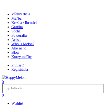
Všetky diela
Maľba
Kresba / Ilustrácia
Grafika
Socha
Fotografia
Artists
Who is Melon?
Ako na to
Blog
Kurzy maľby
Prihlásiť
Registrácia
0
0
Wishlist