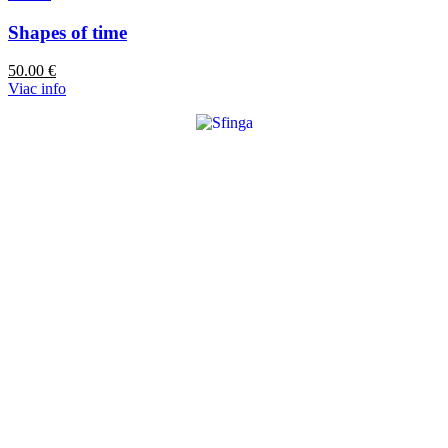
Shapes of time
50.00
€
Viac info