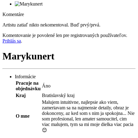
Komentáre
Artistu zatiaľ nikto nekomentoval. Buď prvý/prvá.
Komentovanie je povolené len pre registrovaných používateľov.
Prihlás sa
.
Marykunert
Informácie
Pracuje na
Áno
objednávku
Kraj
Bratislavský kraj
Malujem intuitivne, najlepsie ako viem,
zameriavam sa na najmensie detaily, obraz je
dokonceny, az ked som s nim ja spokojna... Nie
O mne
som profesional, len amater samoucitel, cim
viac malujem, tym sa mi moje dielka viac pacia
😊