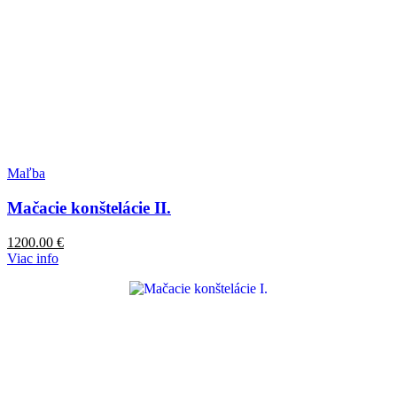
Maľba
Mačacie konštelácie II.
1200.00
€
Viac info