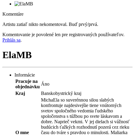
Komentáre
Artistu zatiaľ nikto nekomentoval. Buď prvý/prvá.
Komentovanie je povolené len pre registrovaných používateľov.
Prihlás sa
.
ElaMB
Informácie
Pracuje na
Áno
objednávku
Kraj
Banskobystrický kraj
MichaEla so suverénnou silou slabých
konfrontuje najdesivejšie tiene vnútorných
svetov spoločného vedomia ľudského
spoločenstva s túžbou po svete láskavom a
dobre. Naprieč vekmi. V jej dielach si vážnosť
budúcich ťažkých rozhodnutí pozerá cez rieku
O mne
času do tváre s pravdou o minulosti. Maliarka