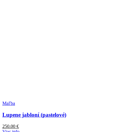
Maľba
Lupene jabloní (pastelové)
250.00
€
Viac info