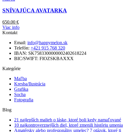
SNÍVAJÚCA AVATARKA
650.00
€
Viac info
Kontakt
Email:
info@happymelon.sk
Telefón:
+421 915 768 320
IBAN: SK7583300000002402618224
BIC/SWIFT: FIOZSKBAXXX
Kategórie
Maľba
Kresba/Ilustrácia
Grafika
Socha
Fotografia
Blog
21 najlepších malieb o láske, ktoré boli kedy namaľované
10 najkontroverznejších diel, ktoré zmenili históriu umenia
Amatérsky alebo profesionálny umelec? 7 otázok, ktoré ti