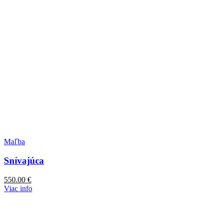
Maľba
Snívajúca
550.00
€
Viac info