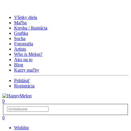
Všetky diela
Maľba
Kresba / Ilustrácia
Grafika
Socha
Fotografia
Artists
Who is Melon?
Ako na to
Blog
Kurzy maľby
Prihlásiť
Registrácia
0
0
Wishlist