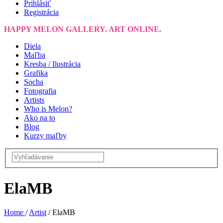
Prihlásiť
Registrácia
HAPPY MELON GALLERY. ART ONLINE.
Diela
Maľba
Kresba / Ilustrácia
Grafika
Socha
Fotografia
Artists
Who is Melon?
Ako na to
Blog
Kurzy maľby
ElaMB
Home
/
Artist
/
ElaMB