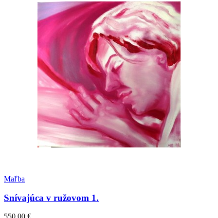
Maľba
Snívajúca v ružovom 1.
550.00
€