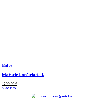
Maľba
Mačacie konštelácie I.
1200.00
€
Viac info