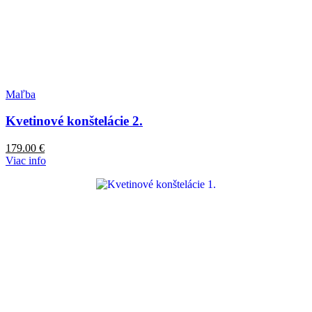
Maľba
Kvetinové konštelácie 2.
179.00
€
Viac info