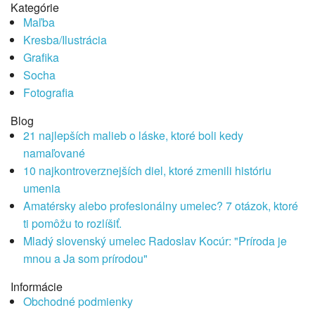
Kategórie
Maľba
Kresba/Ilustrácia
Grafika
Socha
Fotografia
Blog
21 najlepších malieb o láske, ktoré boli kedy
namaľované
10 najkontroverznejších diel, ktoré zmenili históriu
umenia
Amatérsky alebo profesionálny umelec? 7 otázok, ktoré
ti pomôžu to rozlíšiť.
Mladý slovenský umelec Radoslav Kocúr: "Príroda je
mnou a Ja som prírodou"
Informácie
Obchodné podmienky