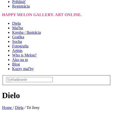
Prihlásiť
Registrácia
HAPPY MELON GALLERY. ART ONLINE.
Diela
Maľba
Kresba / Ilustrácia
Grafika
Socha
Fotografia
Artists
Who is Melon?
Ako na to
Blog
Kurzy maľby
Dielo
Home
/
Diela
/
Tri ženy