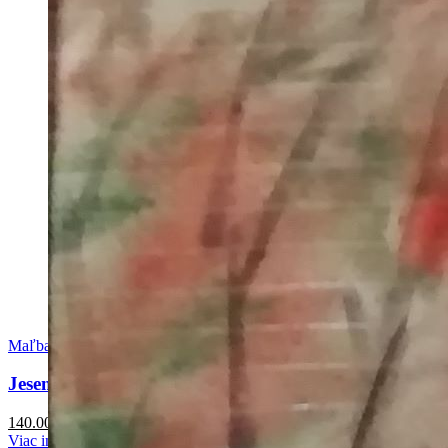
Maľba
Jesenné ráno
140.00
€
Viac info