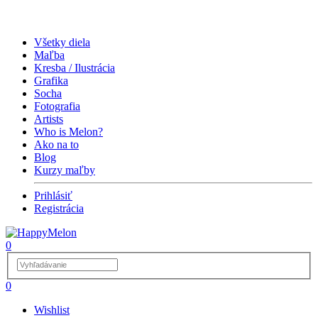
Všetky diela
Maľba
Kresba / Ilustrácia
Grafika
Socha
Fotografia
Artists
Who is Melon?
Ako na to
Blog
Kurzy maľby
Prihlásiť
Registrácia
0
0
Wishlist