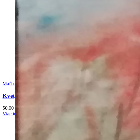
Maľba
Kvety
50.00
€
Viac info