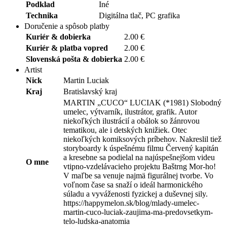
Podklad
Iné
Technika
Digitálna tlač, PC grafika
Doručenie a spôsob platby
Kuriér & dobierka
2.00 €
Kuriér & platba vopred
2.00 €
Slovenská pošta & dobierka
2.00 €
Artist
Nick
Martin Luciak
Kraj
Bratislavský kraj
MARTIN „CUCO“ LUCIAK (*1981) Slobodný
umelec, výtvarník, ilustrátor, grafik. Autor
niekoľkých ilustrácií a obálok so žánrovou
tematikou, ale i detských knižiek. Otec
niekoľkých komiksových príbehov. Nakreslil tiež
storyboardy k úspešnému filmu Červený kapitán
a kresebne sa podielal na najúspešnejšom videu
O mne
vtipno-vzdelávacieho projektu Baštrng Mor-ho!
V maľbe sa venuje najmä figurálnej tvorbe. Vo
voľnom čase sa snaží o ideál harmonického
súladu a vyváženosti fyzickej a duševnej sily.
https://happymelon.sk/blog/mlady-umelec-
martin-cuco-luciak-zaujima-ma-predovsetkym-
telo-ludska-anatomia