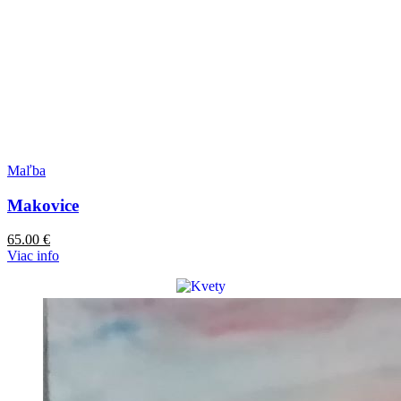
Maľba
Makovice
65.00
€
Viac info