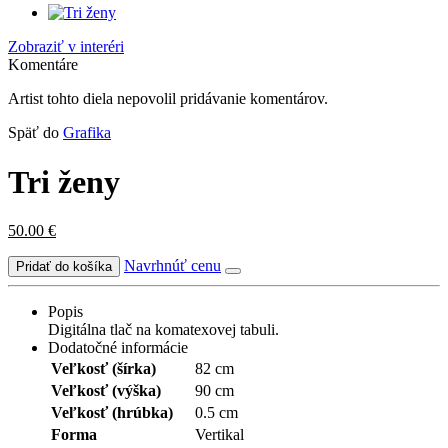
Zobraziť v interéri
Komentáre
Artist tohto diela nepovolil pridávanie komentárov.
Späť do
Grafika
Tri ženy
50.00
€
Navrhnúť cenu
Popis
Digitálna tlač na komatexovej tabuli.
Dodatočné informácie
Veľkosť (šírka)
82 cm
Veľkosť (výška)
90 cm
Veľkosť (hrúbka)
0.5 cm
Forma
Vertikal