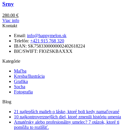
Srny
280.00
€
Viac info
Kontakt
Email:
info@happymelon.sk
Telefón:
+421 915 768 320
IBAN: SK7583300000002402618224
BIC/SWIFT: FIOZSKBAXXX
Kategórie
Maľba
Kresba/Ilustrácia
Grafika
Socha
Fotografia
Blog
21 najlepších malieb o láske, ktoré boli kedy namaľované
10 najkontroverznejších diel, ktoré zmenili históriu umenia
Amatérsky alebo profesionálny umelec? 7 otázok, ktoré ti
pomôžu to rozlíšiť.