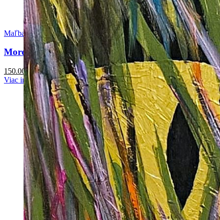
Maľba
More
150.00
€
Viac info