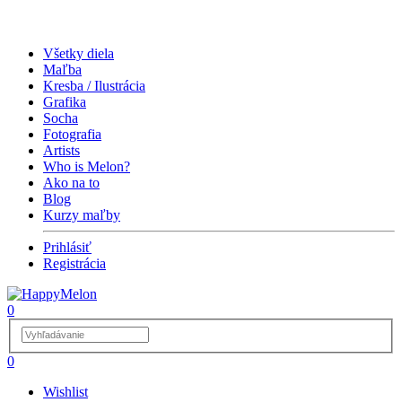
Všetky diela
Maľba
Kresba / Ilustrácia
Grafika
Socha
Fotografia
Artists
Who is Melon?
Ako na to
Blog
Kurzy maľby
Prihlásiť
Registrácia
0
0
Wishlist