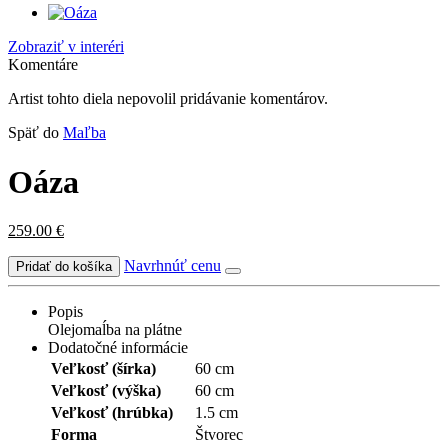
Zobraziť v interéri
Komentáre
Artist tohto diela nepovolil pridávanie komentárov.
Späť do
Maľba
Oáza
259.00
€
Navrhnúť cenu
Popis
Olejomaĺba na plátne
Dodatočné informácie
Veľkosť (šírka)
60 cm
Veľkosť (výška)
60 cm
Veľkosť (hrúbka)
1.5 cm
Forma
Štvorec