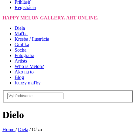
Prihlásiť
Registrácia
HAPPY MELON GALLERY. ART ONLINE.
Diela
Maľba
Kresba / Ilustrácia
Grafika
Socha
Fotografia
Artists
Who is Melon?
Ako na to
Blog
Kurzy maľby
Dielo
Home
/
Diela
/
Oáza