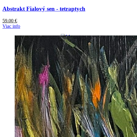
Abstrakt Fialový sen - tetraptych
59.00
€
Viac info