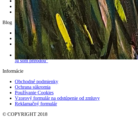
Grafika
Socha
Fotografia
Blog
21 najlepších malieb o láske, ktoré boli kedy namaľované
10 najkontroverznejších diel, ktoré zmenili históriu umenia
Amatérsky alebo profesionálny umelec? 7 otázok, ktoré ti
pomôžu to rozlíšiť.
Mladý slovenský umelec Radoslav Kocúr: "Príroda je mnou a
Ja som prírodou"
Informácie
Obchodné podmienky
Ochrana súkromia
Používanie Cookies
Vzorový formulár na odstúpenie od zmluvy
Reklamačný formulár
© COPYRIGHT 2018