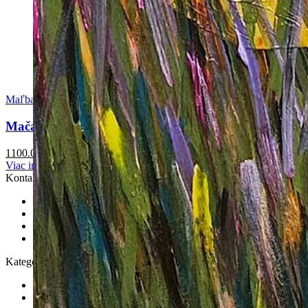
Maľba
Mačacie oči
1100.00
€
Viac info
Kontakt
Email:
info@happymelon.sk
Telefón:
+421 915 768 320
IBAN: SK7583300000002402618224
BIC/SWIFT: FIOZSKBAXXX
Kategórie
Maľba
Kresba/Ilustrácia