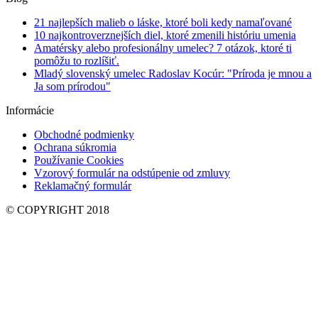
21 najlepších malieb o láske, ktoré boli kedy namaľované
10 najkontroverznejších diel, ktoré zmenili históriu umenia
Amatérsky alebo profesionálny umelec? 7 otázok, ktoré ti
pomôžu to rozlíšiť.
Mladý slovenský umelec Radoslav Kocúr: "Príroda je mnou a
Ja som prírodou"
Informácie
Obchodné podmienky
Ochrana súkromia
Používanie Cookies
Vzorový formulár na odstúpenie od zmluvy
Reklamačný formulár
© COPYRIGHT 2018