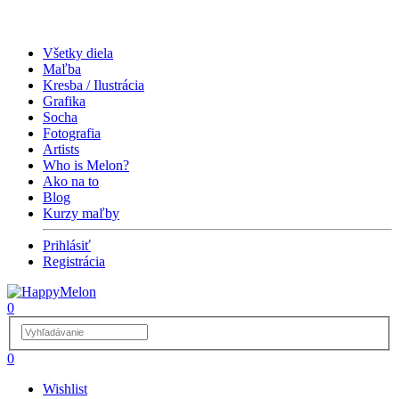
Všetky diela
Maľba
Kresba / Ilustrácia
Grafika
Socha
Fotografia
Artists
Who is Melon?
Ako na to
Blog
Kurzy maľby
Prihlásiť
Registrácia
0
0
Wishlist