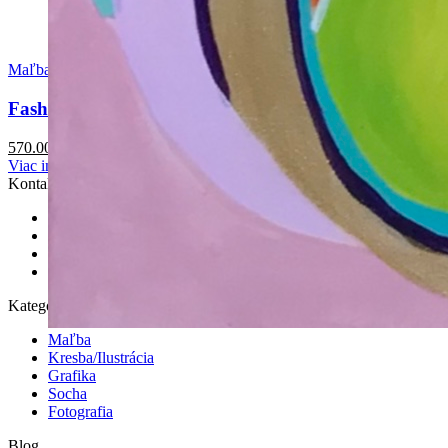
Maľba
Fashionista
570.00
€
Viac info
Kontakt
Email:
info@happymelon.sk
Telefón:
+421 915 768 320
IBAN: SK7583300000002402618224
BIC/SWIFT: FIOZSKBAXXX
Kategórie
Maľba
Kresba/Ilustrácia
Grafika
Socha
Fotografia
Blog