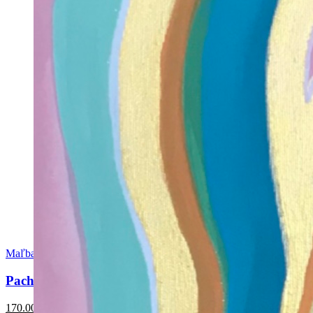
Maľba
Pacho, ujco Pagáč a Jozef Kroner
170.00
€