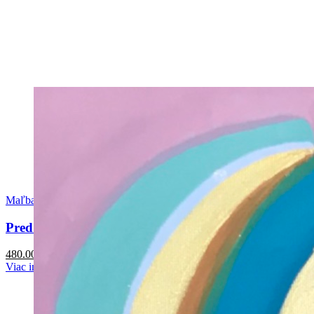
Maľba
Pred svadbou
480.00
€
Viac info