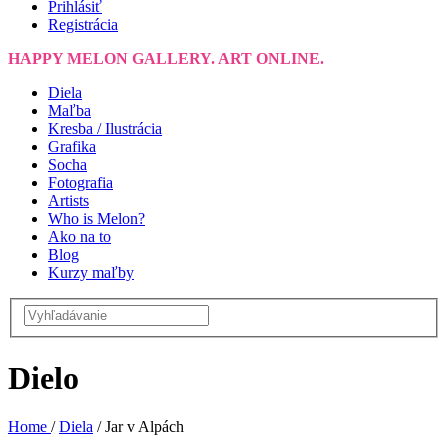
Prihlásiť
Registrácia
HAPPY MELON GALLERY. ART ONLINE.
Diela
Maľba
Kresba / Ilustrácia
Grafika
Socha
Fotografia
Artists
Who is Melon?
Ako na to
Blog
Kurzy maľby
Dielo
Home
/
Diela
/
Jar v Alpách