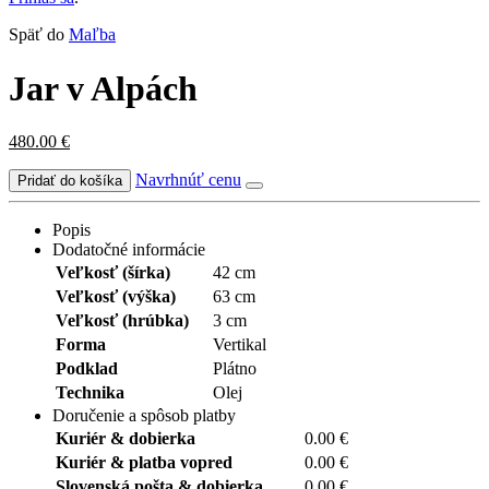
Späť do
Maľba
Jar v Alpách
480.00
€
Navrhnúť cenu
Popis
Dodatočné informácie
Veľkosť (šírka)
42 cm
Veľkosť (výška)
63 cm
Veľkosť (hrúbka)
3 cm
Forma
Vertikal
Podklad
Plátno
Technika
Olej
Doručenie a spôsob platby
Kuriér & dobierka
0.00 €
Kuriér & platba vopred
0.00 €
Slovenská pošta & dobierka
0.00 €