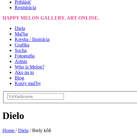
Prihlásiť
Registrácia
HAPPY MELON GALLERY. ART ONLINE.
Diela
Maľba
Kresba / Ilustrácia
Grafika
Socha
Fotografia
Artists
Who is Melon?
Ako na to
Blog
Kurzy maľby
Dielo
Home
/
Diela
/
Biely kôň