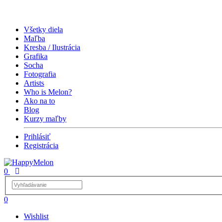
Všetky diela
Maľba
Kresba / Ilustrácia
Grafika
Socha
Fotografia
Artists
Who is Melon?
Ako na to
Blog
Kurzy maľby
Prihlásiť
Registrácia
0
0
Wishlist