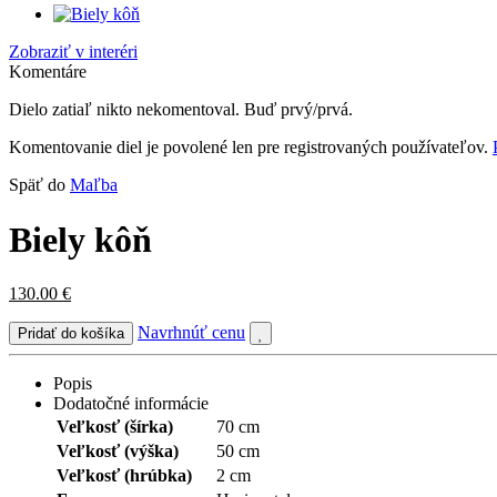
Zobraziť v interéri
Komentáre
Dielo zatiaľ nikto nekomentoval. Buď prvý/prvá.
Komentovanie diel je povolené len pre registrovaných používateľov.
Späť do
Maľba
Biely kôň
130.00
€
Navrhnúť cenu
Popis
Dodatočné informácie
Veľkosť (šírka)
70 cm
Veľkosť (výška)
50 cm
Veľkosť (hrúbka)
2 cm