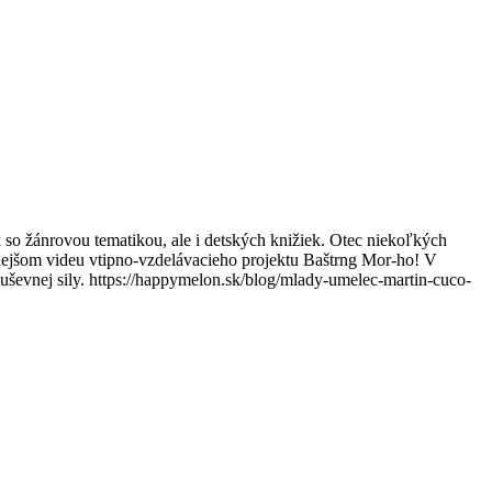
o žánrovou tematikou, ale i detských knižiek. Otec niekoľkých
šnejšom videu vtipno-vzdelávacieho projektu Baštrng Mor-ho! V
duševnej sily. https://happymelon.sk/blog/mlady-umelec-martin-cuco-