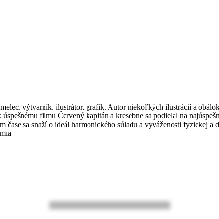
tvarník, ilustrátor, grafik. Autor niekoľkých ilustrácií a obálok s
 k úspešnému filmu Červený kapitán a kresebne sa podielal na najúspe
m čase sa snaží o ideál harmonického súladu a vyváženosti fyzickej a 
omia