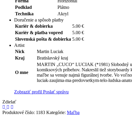
Forma
Horizontal
Podklad
Plátno
Technika
Akryl
Doručenie a spôsob platby
Kuriér & dobierka
5.00 €
Kuriér & platba vopred
5.00 €
Slovenská pošta & dobierka
5.00 €
Artist
Nick
Martin Luciak
Kraj
Bratislavský kraj
MARTIN „CUCO“ LUCIAK (*1981) Slobodný umelec, vý
komiksových príbehov. Nakreslil tiež storyboardy
O mne
maľbe sa venuje najmä figurálnej tvorbe. Vo voľno
luciak-zaujima-ma-predovsetkym-telo-ludska-anat
Zobraziť profil
Poslať správu
Zdielať
Produktové číslo:
1183
Kategórie:
Maľba